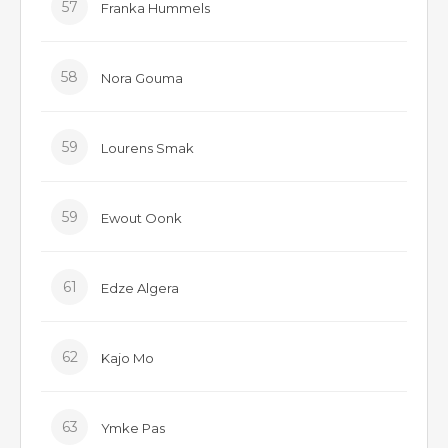
57
Franka Hummels
58
Nora Gouma
59
Lourens Smak
59
Ewout Oonk
61
Edze Algera
62
Kajo Mo
63
Ymke Pas