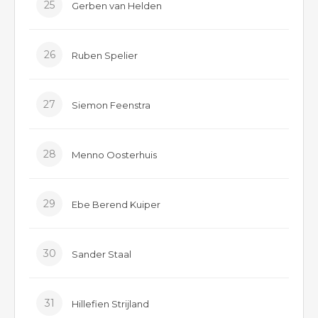
25
Gerben van Helden
26
Ruben Spelier
27
Siemon Feenstra
28
Menno Oosterhuis
29
Ebe Berend Kuiper
30
Sander Staal
31
Hillefien Strijland