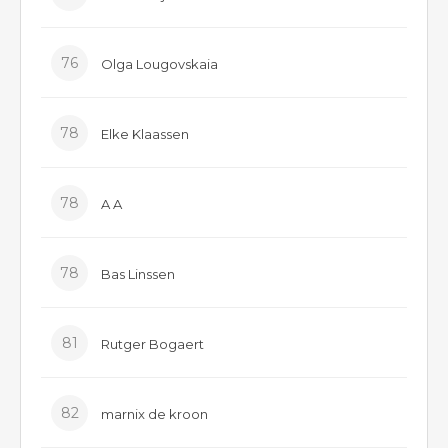
76
Olga Lougovskaia
78
Elke Klaassen
78
A A
78
Bas Linssen
81
Rutger Bogaert
82
marnix de kroon