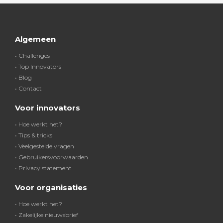
Algemeen
• Challenges
• Top Innovators
• Blog
• Contact
Voor innovators
• Hoe werkt het?
• Tips & tricks
• Veelgestelde vragen
• Gebruikersvoorwaarden
• Privacy statement
Voor organisaties
• Hoe werkt het?
• Zakelijke nieuwsbrief