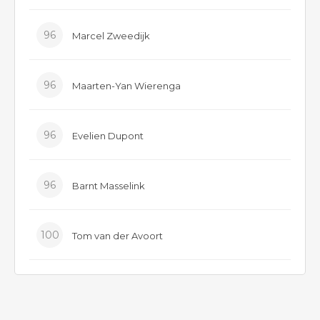
96
Marcel Zweedijk
96
Maarten-Yan Wierenga
96
Evelien Dupont
96
Barnt Masselink
100
Tom van der Avoort