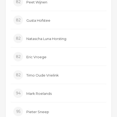
82
Peet Wijnen
82
Gusta Hofstee
82
Natascha Luna Horsting
82
Eric Vroege
82
Timo Oude Vrielink
94
Mark Roelands
95
Pieter Sneep