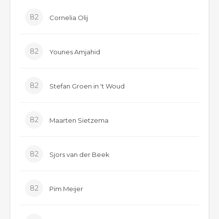
82
Cornelia Olij
82
Younes Amjahid
82
Stefan Groen in 't Woud
82
Maarten Sietzema
82
Sjors van der Beek
82
Pim Meijer