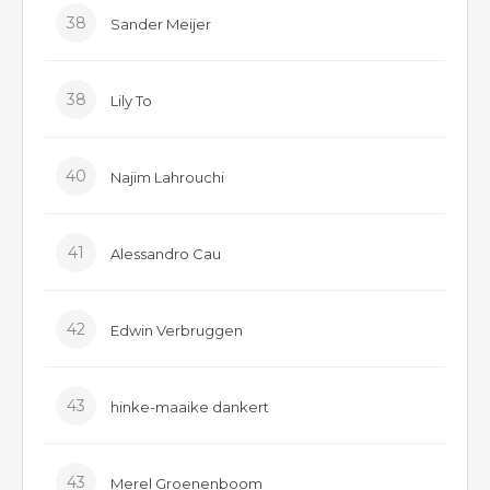
38
Sander Meijer
38
Lily To
40
Najim Lahrouchi
41
Alessandro Cau
42
Edwin Verbruggen
43
hinke-maaike dankert
43
Merel Groenenboom