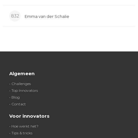
832
Emma van der Schalie
Algemeen
• Challenges
• Top Innovators
• Blog
• Contact
Voor innovators
• Hoe werkt het?
• Tips & tricks