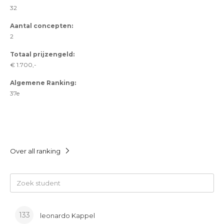
32
Aantal concepten:
2
Totaal prijzengeld:
€ 1.700,-
Algemene Ranking:
37e
Over all ranking
133
leonardo Kappel