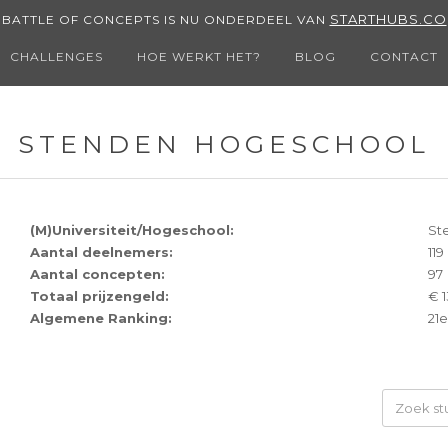
STARTHUBS.CO
BATTLE OF CONCEPTS IS NU ONDERDEEL VAN
CHALLENGES
HOE WERKT HET?
BLOG
CONTACT
STENDEN HOGESCHOOL
(M)Universiteit/Hogeschool:
St
Aantal deelnemers:
119
Aantal concepten:
97
Totaal prijzengeld:
€ 1
Algemene Ranking:
21e