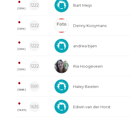
1222
Bart Meijs
( 1216 )
1222
Denny Kooymans
( 1216 )
1222
andrea bijen
( 1216 )
1222
Ria Hoogeveen
( 1216 )
1591
Haley Beelen
( 1585 )
1635
Edwin van der Horst
( 1629 )