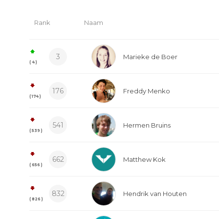
Rank
Naam
3
Marieke de Boer
( 4 )
176
Freddy Menko
( 174 )
541
Hermen Bruins
( 539 )
662
Matthew Kok
( 656 )
832
Hendrik van Houten
( 826 )