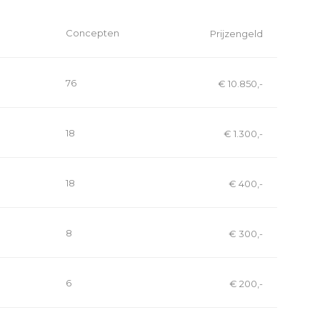
Concepten
Prijzengeld
76
€ 10.850,-
18
€ 1.300,-
18
€ 400,-
8
€ 300,-
6
€ 200,-