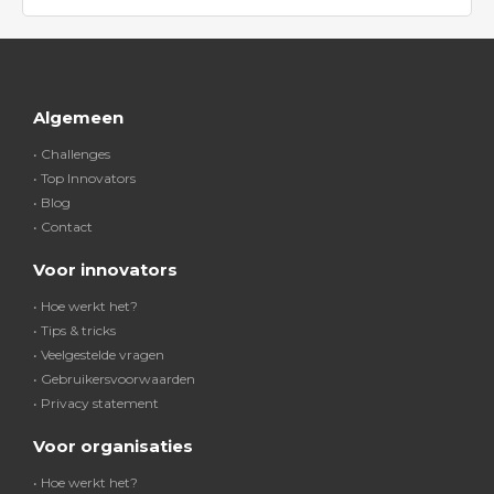
Algemeen
• Challenges
• Top Innovators
• Blog
• Contact
Voor innovators
• Hoe werkt het?
• Tips & tricks
• Veelgestelde vragen
• Gebruikersvoorwaarden
• Privacy statement
Voor organisaties
• Hoe werkt het?