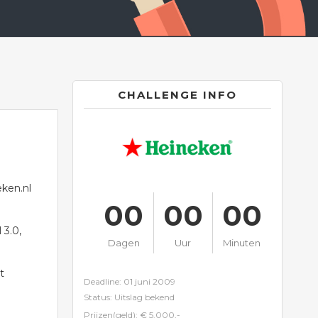
CHALLENGE INFO
ken.nl
00
00
00
 3.0,
Dagen
Uur
Minuten
t
Deadline: 01 juni 2009
Status: Uitslag bekend
Prijzen(geld): € 5.000,-