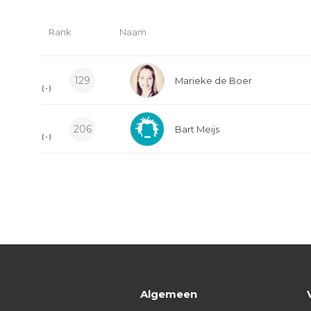
Rank
Naam
129
Marieke de Boer
( - )
206
Bart Meijs
( - )
Algemeen