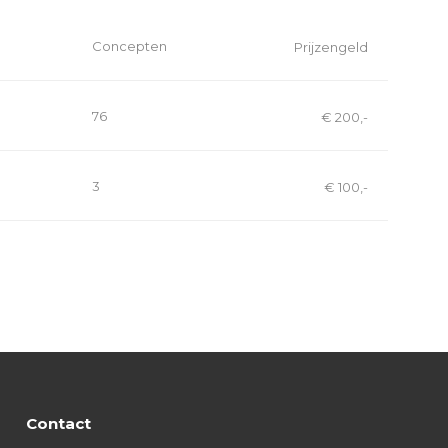
Concepten
Prijzengeld
76
€ 200,-
3
€ 100,-
Contact