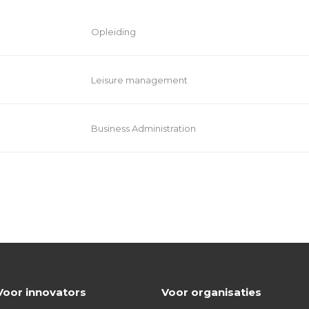
Opleiding
Leisure management
Business Administration
Voor innovators
Voor organisaties