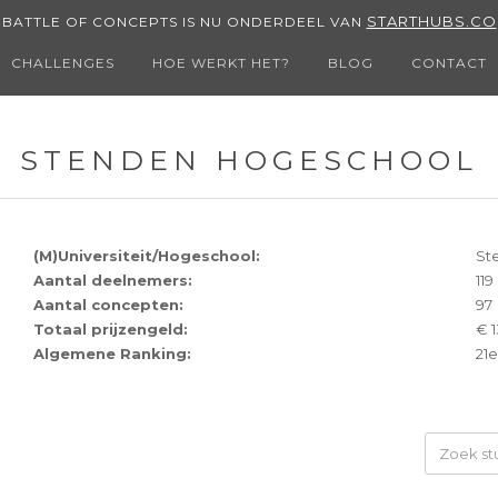
STARTHUBS.CO
BATTLE OF CONCEPTS IS NU ONDERDEEL VAN
CHALLENGES
HOE WERKT HET?
BLOG
CONTACT
STENDEN HOGESCHOOL
(M)Universiteit/Hogeschool:
St
Aantal deelnemers:
119
Aantal concepten:
97
Totaal prijzengeld:
€ 1
Algemene Ranking:
21e