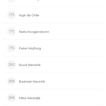
175
inge de Olde
175
Niels Hoogendoorn
175
Peter Muthing
280
Ruud Wensink
288
Bastiaan Neurink
288
Mike Westdijk