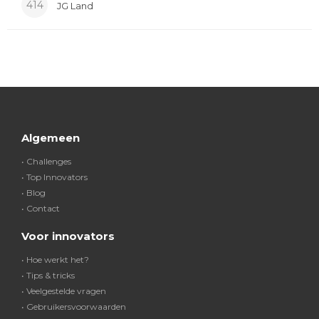
414
JG Land
Algemeen
• Challenges
• Top Innovators
• Blog
• Contact
Voor innovators
• Hoe werkt het?
• Tips & tricks
• Veelgestelde vragen
• Gebruikersvoorwaarden