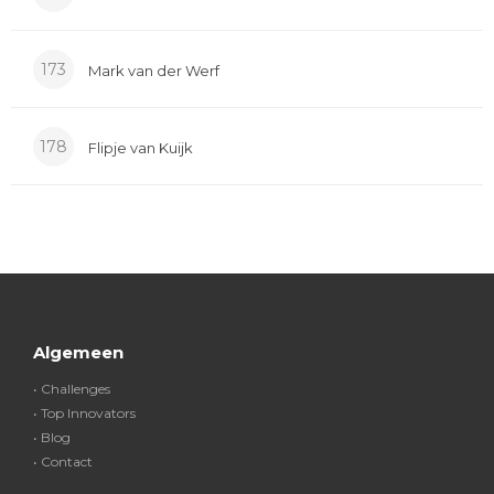
173
Mark van der Werf
178
Flipje van Kuijk
Algemeen
• Challenges
• Top Innovators
• Blog
• Contact