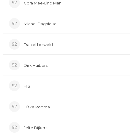
92
Cora Mee-Ling Man
92
Michel Dagniaux
92
Daniel Liesveld
92
Dirk Huibers
92
H S
92
Hiske Roorda
92
Jelte Bijkerk