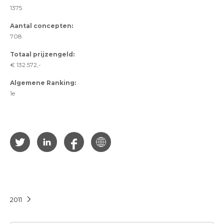
1375
Aantal concepten:
708
Totaal prijzengeld:
€ 132.572,-
Algemene Ranking:
1e
2011