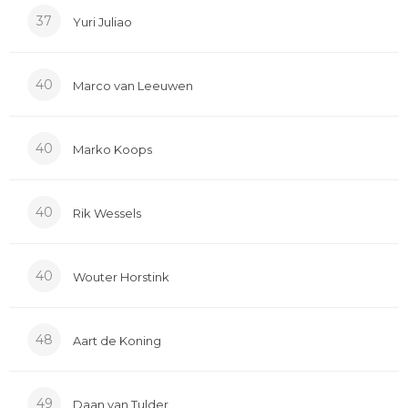
37
Yuri Juliao
40
Marco van Leeuwen
40
Marko Koops
40
Rik Wessels
40
Wouter Horstink
48
Aart de Koning
49
Daan van Tulder