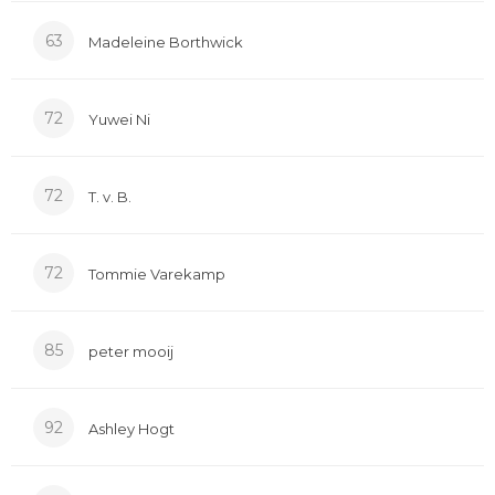
63
Madeleine Borthwick
72
Yuwei Ni
72
T. v. B.
72
Tommie Varekamp
85
peter mooij
92
Ashley Hogt