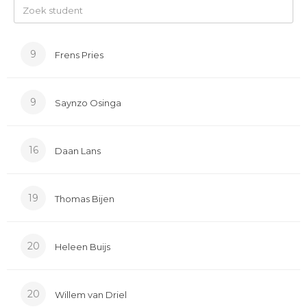
9
Frens Pries
9
Saynzo Osinga
16
Daan Lans
19
Thomas Bijen
20
Heleen Buijs
20
Willem van Driel