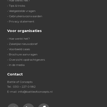
• Hoe werkt het?
• Tips & tricks
• Veelgestelde vragen
• Gebruikersvoorwaarden
• Privacy statement
Voor organisaties
• Hoe werkt het?
• Zakelijke nieuwsbrief
• Voorbeeld cases
• Brochure aanvragen
• Overzicht opdrachtgevers
• In de media
Contact
Battle of Concepts
Tel.: 030 – 227 0 982
E-mail: info@battleofconcepts.nl